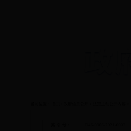
当前位置：
首页
>
政府信息公开
>
法定主动公开内容
>
索 引 号：
D46-0306-2021-0002