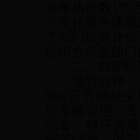
全年执行数175
共文化服务体系
了部门绩效评价
组织方式是部门
二、自评结
通过自评，365
5bet官方网
持专账管理、专
完备，程序合规