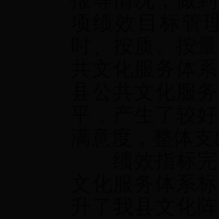
报等情况，做到
项绩效目标管
时、按质、按量
共文化服务体系
县公共文化服务
平，产生了较好
满意度，整体支
绩效指标完成
文化服务体系标
升了我县文化阵