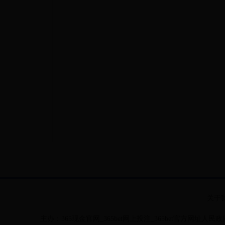
关于
主办：365现金官网_365bet网上投注_365bet官方网址人民