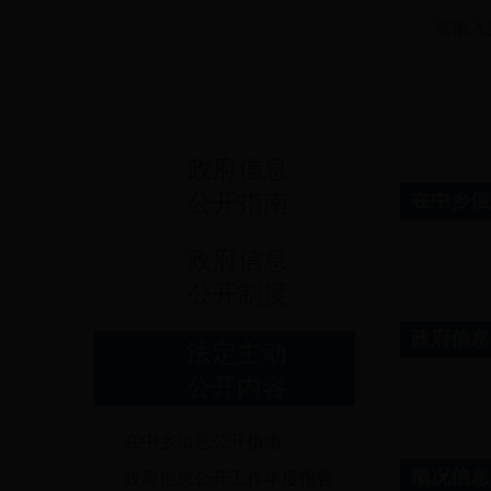
政府信息
公开指南
在中乡信
政府信息
公开制度
政府信息
法定主动
公开内容
在中乡信息公开指南
概况信息
政府信息公开工作年度报告