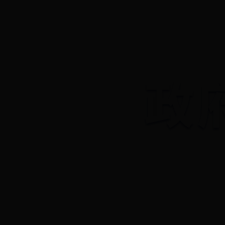
当前位置：
首页
>
政府信息公开
>
法定主动公开内容
>
重点领