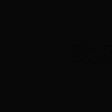
当前位置：
首页
>
部门信息公开
>
县统计局