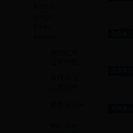
概况信息
政务信息
发展规划
政务信息
财经预决算
政府信息
公开年报
发展规划
政府部门
信息公开
依申请公开
财经预决
网站工作